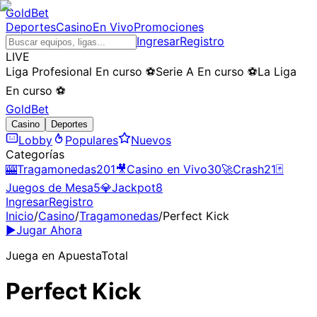
GoldBet
Deportes
Casino
En Vivo
Promociones
Ingresar
Registro
LIVE
Liga Profesional
En curso
⚽
Serie A
En curso
⚽
La Liga
En curso
⚽
GoldBet
Casino
Deportes
Lobby
Populares
Nuevos
Categorías
🎰
Tragamonedas
201
🎥
Casino en Vivo
30
🚀
Crash
21
🃏
Juegos de Mesa
5
💎
Jackpot
8
Ingresar
Registro
Inicio
/
Casino
/
Tragamonedas
/
Perfect Kick
▶
Jugar Ahora
Juega en
ApuestaTotal
Perfect Kick