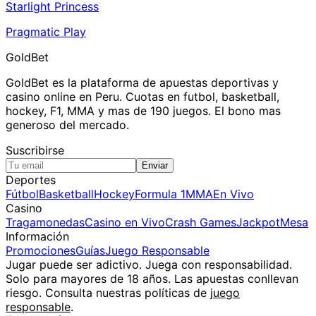
Starlight Princess
Pragmatic Play
GoldBet
GoldBet es la plataforma de apuestas deportivas y
casino online en Peru. Cuotas en futbol, basketball,
hockey, F1, MMA y mas de 190 juegos. El bono mas
generoso del mercado.
Suscribirse
Enviar
Deportes
Fútbol
Basketball
Hockey
Formula 1
MMA
En Vivo
Casino
Tragamonedas
Casino en Vivo
Crash Games
Jackpot
Mesa
Información
Promociones
Guías
Juego Responsable
Jugar puede ser adictivo. Juega con responsabilidad.
Solo para mayores de 18 años. Las apuestas conllevan
riesgo. Consulta nuestras políticas de
juego
responsable
.