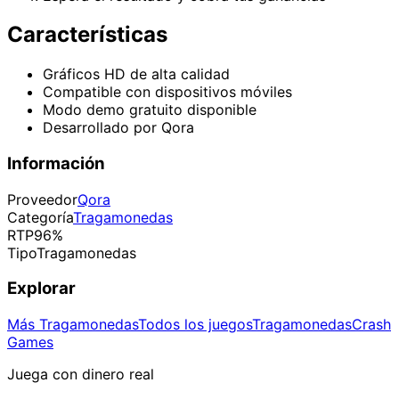
Características
Gráficos HD de alta calidad
Compatible con dispositivos móviles
Modo demo gratuito disponible
Desarrollado por
Qora
Información
Proveedor
Qora
Categoría
Tragamonedas
RTP
96
%
Tipo
Tragamonedas
Explorar
Más
Tragamonedas
Todos los juegos
Tragamonedas
Crash
Games
Juega con dinero real