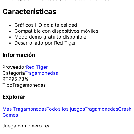
Características
Gráficos HD de alta calidad
Compatible con dispositivos móviles
Modo demo gratuito disponible
Desarrollado por
Red Tiger
Información
Proveedor
Red Tiger
Categoría
Tragamonedas
RTP
95.73
%
Tipo
Tragamonedas
Explorar
Más
Tragamonedas
Todos los juegos
Tragamonedas
Crash
Games
Juega con dinero real