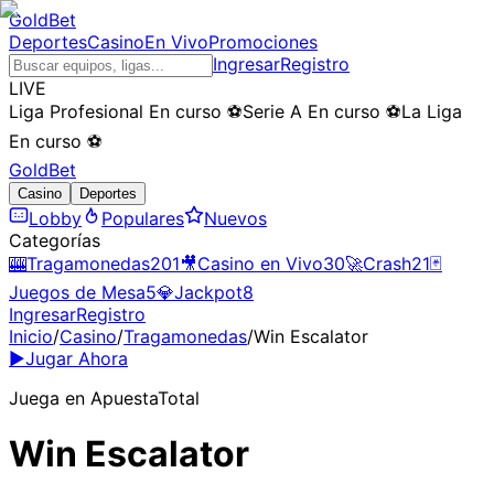
GoldBet
Deportes
Casino
En Vivo
Promociones
Ingresar
Registro
LIVE
Liga Profesional
En curso
⚽
Serie A
En curso
⚽
La Liga
En curso
⚽
GoldBet
Casino
Deportes
Lobby
Populares
Nuevos
Categorías
🎰
Tragamonedas
201
🎥
Casino en Vivo
30
🚀
Crash
21
🃏
Juegos de Mesa
5
💎
Jackpot
8
Ingresar
Registro
Inicio
/
Casino
/
Tragamonedas
/
Win Escalator
▶
Jugar Ahora
Juega en
ApuestaTotal
Win Escalator