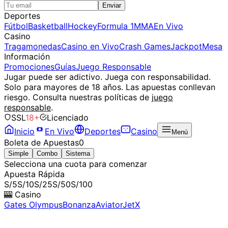
Enviar
Deportes
Fútbol
Basketball
Hockey
Formula 1
MMA
En Vivo
Casino
Tragamonedas
Casino en Vivo
Crash Games
Jackpot
Mesa
Información
Promociones
Guías
Juego Responsable
Jugar puede ser adictivo. Juega con responsabilidad.
Solo para mayores de 18 años. Las apuestas conllevan
riesgo. Consulta nuestras políticas de
juego
responsable
.
SSL
18+
Licenciado
Inicio
En Vivo
Deportes
Casino
Menú
Boleta de Apuestas
0
Simple
Combo
Sistema
Selecciona una cuota para comenzar
Apuesta Rápida
S/5
S/10
S/25
S/50
S/100
🎰 Casino
Gates Olympus
Bonanza
Aviator
JetX