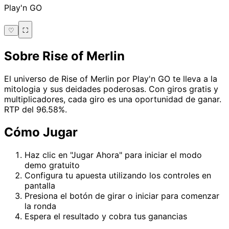
Play'n GO
♡
⛶
Sobre
Rise of Merlin
El universo de Rise of Merlin por Play'n GO te lleva a la
mitologia y sus deidades poderosas. Con giros gratis y
multiplicadores, cada giro es una oportunidad de ganar.
RTP del 96.58%.
Cómo Jugar
Haz clic en "Jugar Ahora" para iniciar el modo
demo gratuito
Configura tu apuesta utilizando los controles en
pantalla
Presiona el botón de girar o iniciar para comenzar
la ronda
Espera el resultado y cobra tus ganancias