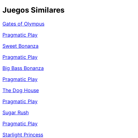
Juegos Similares
Gates of Olympus
Pragmatic Play
Sweet Bonanza
Pragmatic Play
Big Bass Bonanza
Pragmatic Play
The Dog House
Pragmatic Play
Sugar Rush
Pragmatic Play
Starlight Princess