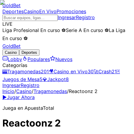
GoldBet
Deportes
Casino
En Vivo
Promociones
Ingresar
Registro
LIVE
Liga Profesional
En curso
⚽
Serie A
En curso
⚽
La Liga
En curso
⚽
GoldBet
Casino
Deportes
Lobby
Populares
Nuevos
Categorías
🎰
Tragamonedas
201
🎥
Casino en Vivo
30
🚀
Crash
21
🃏
Juegos de Mesa
5
💎
Jackpot
8
Ingresar
Registro
Inicio
/
Casino
/
Tragamonedas
/
Reactoonz 2
▶
Jugar Ahora
Juega en
ApuestaTotal
Reactoonz 2