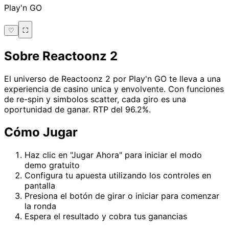
Play'n GO
♡
⛶
Sobre
Reactoonz 2
El universo de Reactoonz 2 por Play'n GO te lleva a una
experiencia de casino unica y envolvente. Con funciones
de re-spin y simbolos scatter, cada giro es una
oportunidad de ganar. RTP del 96.2%.
Cómo Jugar
Haz clic en "Jugar Ahora" para iniciar el modo
demo gratuito
Configura tu apuesta utilizando los controles en
pantalla
Presiona el botón de girar o iniciar para comenzar
la ronda
Espera el resultado y cobra tus ganancias