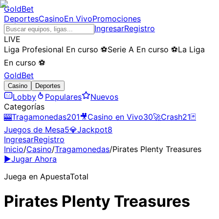
GoldBet
Deportes
Casino
En Vivo
Promociones
Ingresar
Registro
LIVE
Liga Profesional
En curso
⚽
Serie A
En curso
⚽
La Liga
En curso
⚽
GoldBet
Casino
Deportes
Lobby
Populares
Nuevos
Categorías
🎰
Tragamonedas
201
🎥
Casino en Vivo
30
🚀
Crash
21
🃏
Juegos de Mesa
5
💎
Jackpot
8
Ingresar
Registro
Inicio
/
Casino
/
Tragamonedas
/
Pirates Plenty Treasures
▶
Jugar Ahora
Juega en
ApuestaTotal
Pirates Plenty Treasures