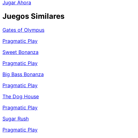
Jugar Ahora
Juegos Similares
Gates of Olympus
Pragmatic Play
Sweet Bonanza
Pragmatic Play
Big Bass Bonanza
Pragmatic Play
The Dog House
Pragmatic Play
Sugar Rush
Pragmatic Play