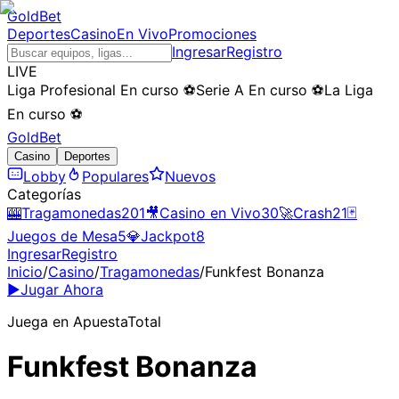
GoldBet
Deportes
Casino
En Vivo
Promociones
Ingresar
Registro
LIVE
Liga Profesional
En curso
⚽
Serie A
En curso
⚽
La Liga
En curso
⚽
GoldBet
Casino
Deportes
Lobby
Populares
Nuevos
Categorías
🎰
Tragamonedas
201
🎥
Casino en Vivo
30
🚀
Crash
21
🃏
Juegos de Mesa
5
💎
Jackpot
8
Ingresar
Registro
Inicio
/
Casino
/
Tragamonedas
/
Funkfest Bonanza
▶
Jugar Ahora
Juega en
ApuestaTotal
Funkfest Bonanza