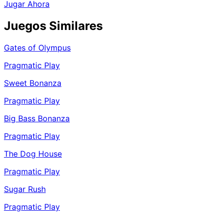
Jugar Ahora
Juegos Similares
Gates of Olympus
Pragmatic Play
Sweet Bonanza
Pragmatic Play
Big Bass Bonanza
Pragmatic Play
The Dog House
Pragmatic Play
Sugar Rush
Pragmatic Play