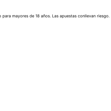
o para mayores de 18 años. Las apuestas conllevan riesgo. 