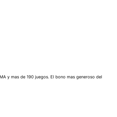
, MMA y mas de 190 juegos. El bono mas generoso del