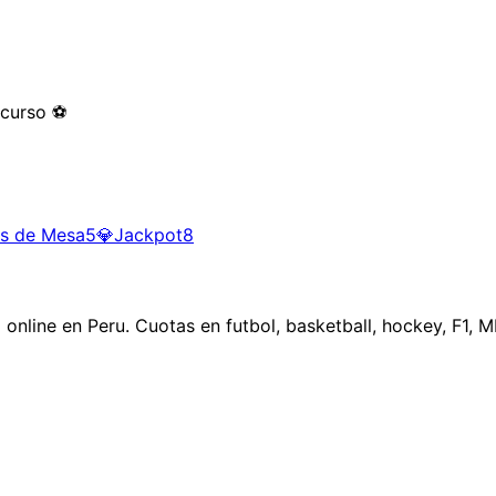
 curso
⚽
s de Mesa
5
💎
Jackpot
8
 online en Peru. Cuotas en futbol, basketball, hockey, F1