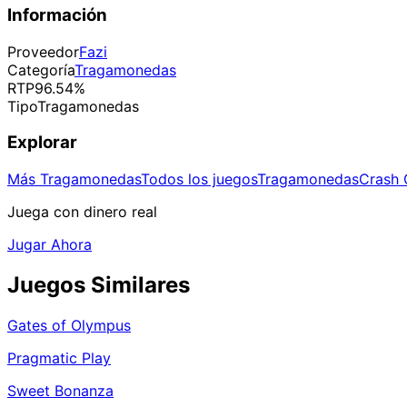
Información
Proveedor
Fazi
Categoría
Tragamonedas
RTP
96.54
%
Tipo
Tragamonedas
Explorar
Más
Tragamonedas
Todos los juegos
Tragamonedas
Crash
Juega con dinero real
Jugar Ahora
Juegos Similares
Gates of Olympus
Pragmatic Play
Sweet Bonanza