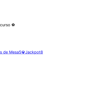
 curso
⚽
s de Mesa
5
💎
Jackpot
8