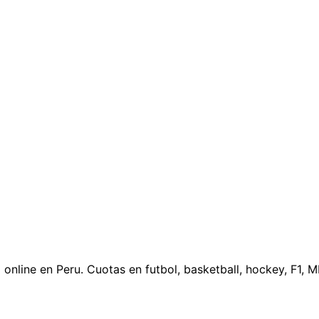
 online en Peru. Cuotas en futbol, basketball, hockey, F1