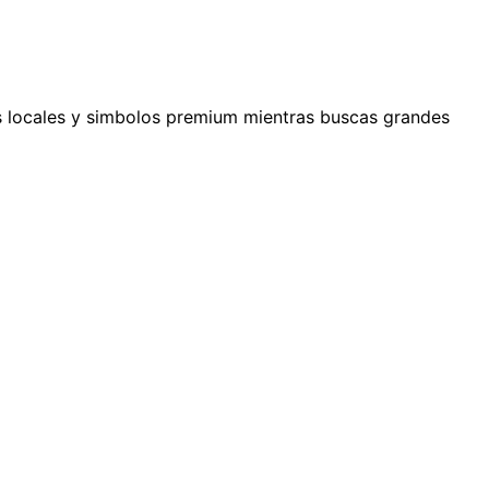
s locales y simbolos premium mientras buscas grandes