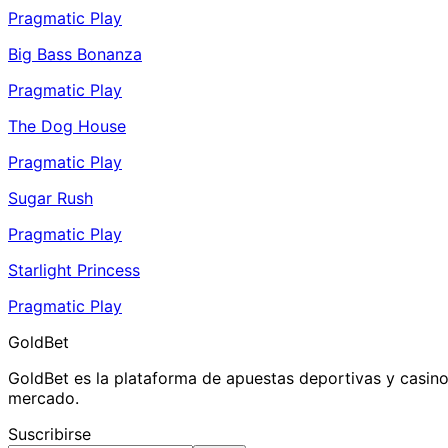
Pragmatic Play
Big Bass Bonanza
Pragmatic Play
The Dog House
Pragmatic Play
Sugar Rush
Pragmatic Play
Starlight Princess
Pragmatic Play
GoldBet
GoldBet es la plataforma de apuestas deportivas y casino
mercado.
Suscribirse