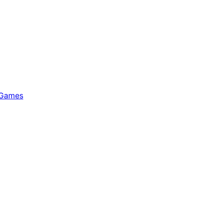
 Games