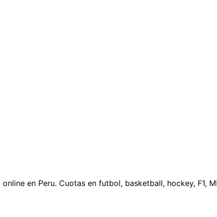
 online en Peru. Cuotas en futbol, basketball, hockey, F1