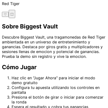
Red Tiger
♡
⛶
Sobre
Biggest Vault
Descubre Biggest Vault, una tragamonedas de Red Tiger
ambientada en un universo de entretenimiento y
ganancias. Destaca por giros gratis y multiplicadores y
sesiones llenas de emocion y potencial de ganancias.
Prueba la demo sin registro y vive la emocion.
Cómo Jugar
Haz clic en "Jugar Ahora" para iniciar el modo
demo gratuito
Configura tu apuesta utilizando los controles en
pantalla
Presiona el botón de girar o iniciar para comenzar
la ronda
Espera el resultado y cobra tus ganancias