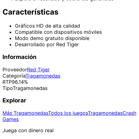
Características
Gráficos HD de alta calidad
Compatible con dispositivos móviles
Modo demo gratuito disponible
Desarrollado por
Red Tiger
Información
Proveedor
Red Tiger
Categoría
Tragamonedas
RTP
96.14
%
Tipo
Tragamonedas
Explorar
Más
Tragamonedas
Todos los juegos
Tragamonedas
Crash
Games
Juega con dinero real