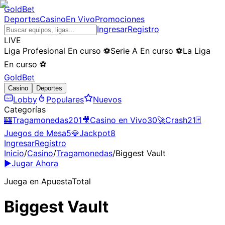
GoldBet
Deportes
Casino
En Vivo
Promociones
Ingresar
Registro
LIVE
Liga Profesional
En curso
⚽
Serie A
En curso
⚽
La Liga
En curso
⚽
GoldBet
Casino
Deportes
Lobby
Populares
Nuevos
Categorías
🎰
Tragamonedas
201
🎥
Casino en Vivo
30
🚀
Crash
21
🃏
Juegos de Mesa
5
💎
Jackpot
8
Ingresar
Registro
Inicio
/
Casino
/
Tragamonedas
/
Biggest Vault
▶
Jugar Ahora
Juega en
ApuestaTotal
Biggest Vault