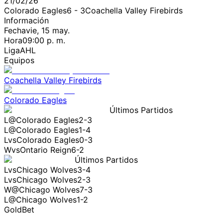
21/02/26
Colorado Eagles
6
-
3
Coachella Valley Firebirds
Información
Fecha
vie, 15 may.
Hora
09:00 p. m.
Liga
AHL
Equipos
Coachella Valley Firebirds
Colorado Eagles
Últimos Partidos
L
@
Colorado Eagles
2-3
L
@
Colorado Eagles
1-4
L
vs
Colorado Eagles
0-3
W
vs
Ontario Reign
6-2
Últimos Partidos
L
vs
Chicago Wolves
3-4
L
vs
Chicago Wolves
2-3
W
@
Chicago Wolves
7-3
L
@
Chicago Wolves
1-2
GoldBet