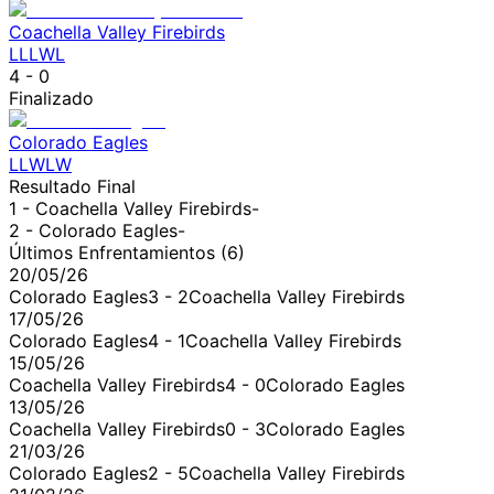
Coachella Valley Firebirds
L
L
L
W
L
4
-
0
Finalizado
Colorado Eagles
L
L
W
L
W
Resultado Final
1 -
Coachella Valley Firebirds
-
2 -
Colorado Eagles
-
Últimos Enfrentamientos (
6
)
20/05/26
Colorado Eagles
3
-
2
Coachella Valley Firebirds
17/05/26
Colorado Eagles
4
-
1
Coachella Valley Firebirds
15/05/26
Coachella Valley Firebirds
4
-
0
Colorado Eagles
13/05/26
Coachella Valley Firebirds
0
-
3
Colorado Eagles
21/03/26
Colorado Eagles
2
-
5
Coachella Valley Firebirds