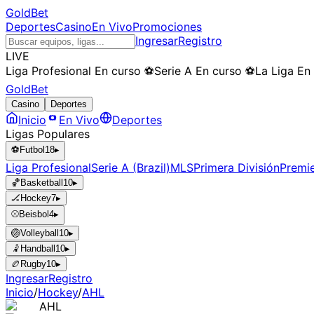
GoldBet
Deportes
Casino
En Vivo
Promociones
Ingresar
Registro
LIVE
Liga Profesional
En curso
⚽
Serie A
En curso
⚽
La Liga
En
GoldBet
Casino
Deportes
Inicio
En Vivo
Deportes
Ligas Populares
⚽
Futbol
18
▸
Liga Profesional
Serie A (Brazil)
MLS
Primera División
Premi
🏀
Basketball
10
▸
🏒
Hockey
7
▸
⚾
Beisbol
4
▸
🏐
Volleyball
10
▸
🤾
Handball
10
▸
🏉
Rugby
10
▸
Ingresar
Registro
Inicio
/
Hockey
/
AHL
AHL