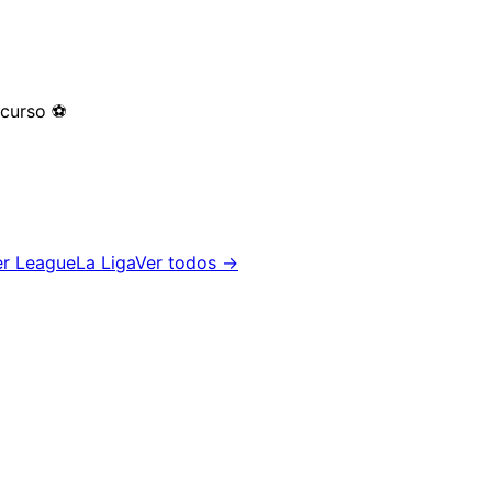
 curso
⚽
er League
La Liga
Ver todos →