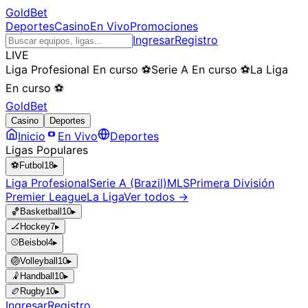
GoldBet
Deportes
Casino
En Vivo
Promociones
Ingresar
Registro
LIVE
Liga Profesional
En curso
⚽
Serie A
En curso
⚽
La Liga
En curso
⚽
GoldBet
Casino
Deportes
Inicio
En Vivo
Deportes
Ligas Populares
⚽
Futbol
18
▸
Liga Profesional
Serie A (Brazil)
MLS
Primera División
Premier League
La Liga
Ver todos →
🏀
Basketball
10
▸
🏒
Hockey
7
▸
⚾
Beisbol
4
▸
🏐
Volleyball
10
▸
🤾
Handball
10
▸
🏉
Rugby
10
▸
Ingresar
Registro