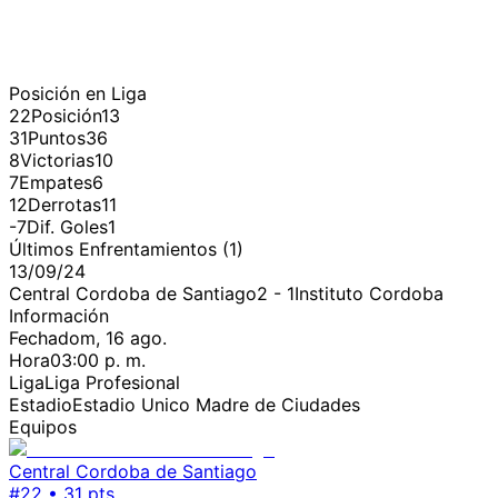
Posición en Liga
22
Posición
13
31
Puntos
36
8
Victorias
10
7
Empates
6
12
Derrotas
11
-7
Dif. Goles
1
Últimos Enfrentamientos (
1
)
13/09/24
Central Cordoba de Santiago
2
-
1
Instituto Cordoba
Información
Fecha
dom, 16 ago.
Hora
03:00 p. m.
Liga
Liga Profesional
Estadio
Estadio Unico Madre de Ciudades
Equipos
Central Cordoba de Santiago
#
22
•
31
pts