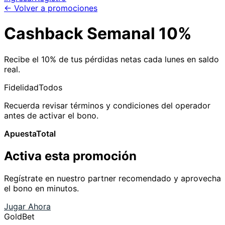
← Volver a promociones
Cashback Semanal 10%
Recibe el 10% de tus pérdidas netas cada lunes en saldo
real.
Fidelidad
Todos
Recuerda revisar términos y condiciones del operador
antes de activar el bono.
ApuestaTotal
Activa esta promoción
Regístrate en nuestro partner recomendado y aprovecha
el bono en minutos.
Jugar Ahora
GoldBet