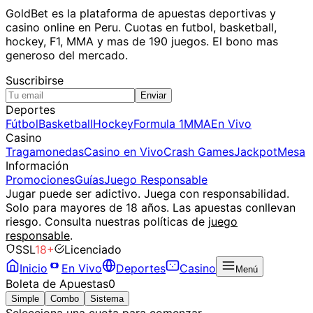
GoldBet es la plataforma de apuestas deportivas y
casino online en Peru. Cuotas en futbol, basketball,
hockey, F1, MMA y mas de 190 juegos. El bono mas
generoso del mercado.
Suscribirse
Enviar
Deportes
Fútbol
Basketball
Hockey
Formula 1
MMA
En Vivo
Casino
Tragamonedas
Casino en Vivo
Crash Games
Jackpot
Mesa
Información
Promociones
Guías
Juego Responsable
Jugar puede ser adictivo. Juega con responsabilidad.
Solo para mayores de 18 años. Las apuestas conllevan
riesgo. Consulta nuestras políticas de
juego
responsable
.
SSL
18+
Licenciado
Inicio
En Vivo
Deportes
Casino
Menú
Boleta de Apuestas
0
Simple
Combo
Sistema
Selecciona una cuota para comenzar