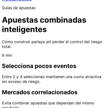
Guías de apuestas
Apuestas combinadas
inteligentes
Cómo construir parlays sin perder el control del riesgo
total.
6 min
Selecciona pocos eventos
Entre 2 y 4 selecciones mantienen una cuota atractiva
sin exceso de riesgo.
Mercados correlacionados
Evita combinar apuestas que dependan del mismo
resultado.