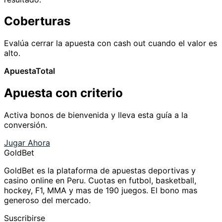
Coberturas
Evalúa cerrar la apuesta con cash out cuando el valor es
alto.
ApuestaTotal
Apuesta con criterio
Activa bonos de bienvenida y lleva esta guía a la
conversión.
Jugar Ahora
GoldBet
GoldBet es la plataforma de apuestas deportivas y
casino online en Peru. Cuotas en futbol, basketball,
hockey, F1, MMA y mas de 190 juegos. El bono mas
generoso del mercado.
Suscribirse