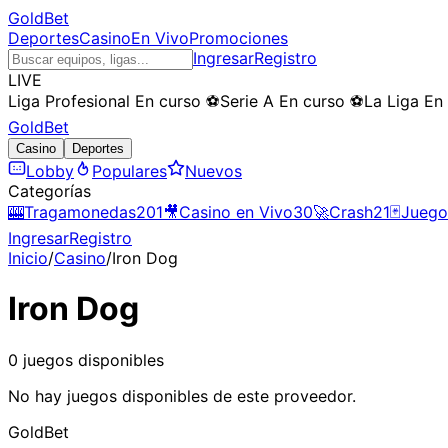
GoldBet
Deportes
Casino
En Vivo
Promociones
Ingresar
Registro
LIVE
Liga Profesional
En curso
⚽
Serie A
En curso
⚽
La Liga
En
GoldBet
Casino
Deportes
Lobby
Populares
Nuevos
Categorías
🎰
Tragamonedas
201
🎥
Casino en Vivo
30
🚀
Crash
21
🃏
Juego
Ingresar
Registro
Inicio
/
Casino
/
Iron Dog
Iron Dog
0
juegos disponibles
No hay juegos disponibles de este proveedor.
GoldBet