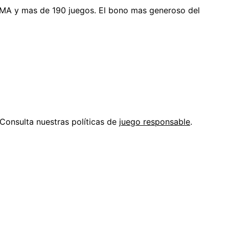
, MMA y mas de 190 juegos. El bono mas generoso del
Consulta nuestras políticas de
juego responsable
.