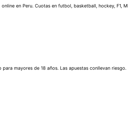
 online en Peru. Cuotas en futbol, basketball, hockey, F1
o para mayores de 18 años. Las apuestas conllevan riesgo. 