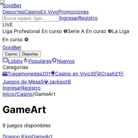
GoldBet
Deportes
Casino
En Vivo
Promociones
Ingresar
Registro
LIVE
Liga Profesional
En curso
⚽
Serie A
En curso
⚽
La Liga
En curso
⚽
GoldBet
Casino
Deportes
Lobby
Populares
Nuevos
Categorías
🎰
Tragamonedas
201
🎥
Casino en Vivo
30
🚀
Crash
21
🃏
Juegos de Mesa
5
💎
Jackpot
8
Ingresar
Registro
Inicio
/
Casino
/
GameArt
GameArt
9
juegos disponibles
Dragon King
GameArt