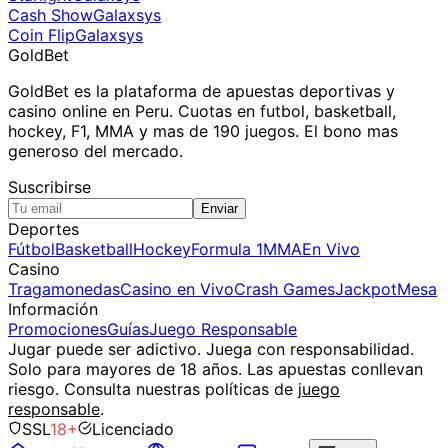
Cash Show
Galaxsys
Coin Flip
Galaxsys
GoldBet
GoldBet es la plataforma de apuestas deportivas y
casino online en Peru. Cuotas en futbol, basketball,
hockey, F1, MMA y mas de 190 juegos. El bono mas
generoso del mercado.
Suscribirse
Enviar
Deportes
Fútbol
Basketball
Hockey
Formula 1
MMA
En Vivo
Casino
Tragamonedas
Casino en Vivo
Crash Games
Jackpot
Mesa
Información
Promociones
Guías
Juego Responsable
Jugar puede ser adictivo. Juega con responsabilidad.
Solo para mayores de 18 años. Las apuestas conllevan
riesgo. Consulta nuestras políticas de
juego
responsable
.
SSL
18+
Licenciado