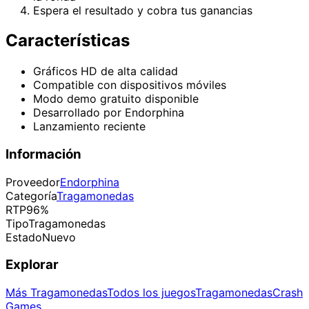
Espera el resultado y cobra tus ganancias
Características
Gráficos HD de alta calidad
Compatible con dispositivos móviles
Modo demo gratuito disponible
Desarrollado por
Endorphina
Lanzamiento reciente
Información
Proveedor
Endorphina
Categoría
Tragamonedas
RTP
96
%
Tipo
Tragamonedas
Estado
Nuevo
Explorar
Más
Tragamonedas
Todos los juegos
Tragamonedas
Crash
Games