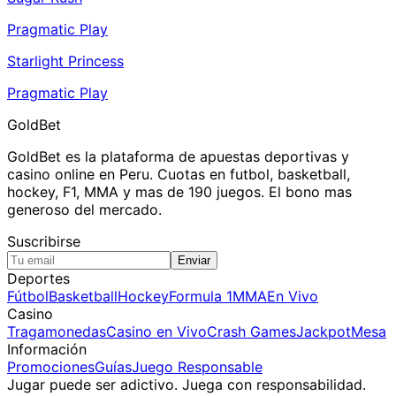
Pragmatic Play
Starlight Princess
Pragmatic Play
GoldBet
GoldBet es la plataforma de apuestas deportivas y
casino online en Peru. Cuotas en futbol, basketball,
hockey, F1, MMA y mas de 190 juegos. El bono mas
generoso del mercado.
Suscribirse
Enviar
Deportes
Fútbol
Basketball
Hockey
Formula 1
MMA
En Vivo
Casino
Tragamonedas
Casino en Vivo
Crash Games
Jackpot
Mesa
Información
Promociones
Guías
Juego Responsable
Jugar puede ser adictivo. Juega con responsabilidad.