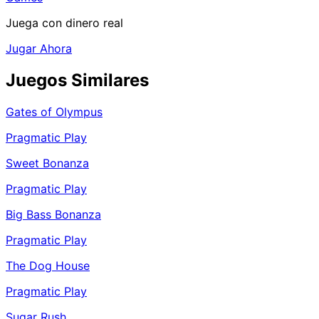
Juega con dinero real
Jugar Ahora
Juegos Similares
Gates of Olympus
Pragmatic Play
Sweet Bonanza
Pragmatic Play
Big Bass Bonanza
Pragmatic Play
The Dog House
Pragmatic Play
Sugar Rush