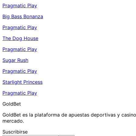
Pragmatic Play
Big Bass Bonanza
Pragmatic Play
The Dog House
Pragmatic Play
Sugar Rush
Pragmatic Play
Starlight Princess
Pragmatic Play
GoldBet
GoldBet es la plataforma de apuestas deportivas y casino
mercado.
Suscribirse