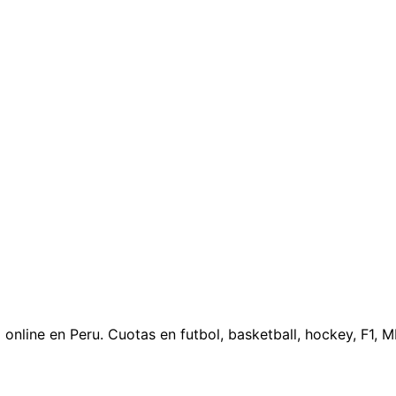
 online en Peru. Cuotas en futbol, basketball, hockey, F1