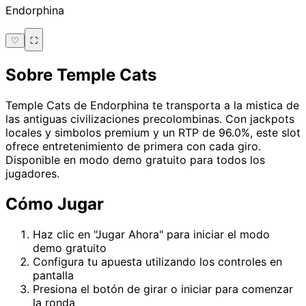
Endorphina
♡
⛶
Sobre
Temple Cats
Temple Cats de Endorphina te transporta a la mistica de
las antiguas civilizaciones precolombinas. Con jackpots
locales y simbolos premium y un RTP de 96.0%, este slot
ofrece entretenimiento de primera con cada giro.
Disponible en modo demo gratuito para todos los
jugadores.
Cómo Jugar
Haz clic en "Jugar Ahora" para iniciar el modo
demo gratuito
Configura tu apuesta utilizando los controles en
pantalla
Presiona el botón de girar o iniciar para comenzar
la ronda