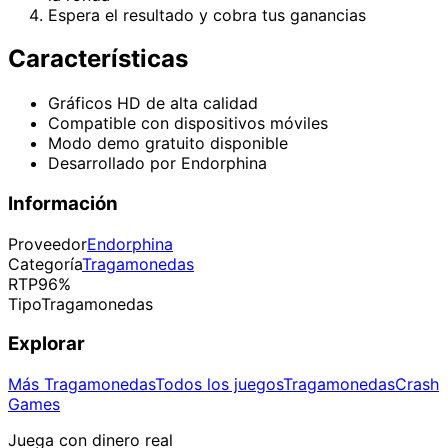
Espera el resultado y cobra tus ganancias
Características
Gráficos HD de alta calidad
Compatible con dispositivos móviles
Modo demo gratuito disponible
Desarrollado por
Endorphina
Información
Proveedor
Endorphina
Categoría
Tragamonedas
RTP
96
%
Tipo
Tragamonedas
Explorar
Más
Tragamonedas
Todos los juegos
Tragamonedas
Crash
Games
Juega con dinero real