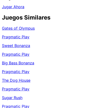
Jugar Ahora
Juegos Similares
Gates of Olympus
Pragmatic Play
Sweet Bonanza
Pragmatic Play
Big Bass Bonanza
Pragmatic Play
The Dog House
Pragmatic Play
Sugar Rush
Pragmatic Play