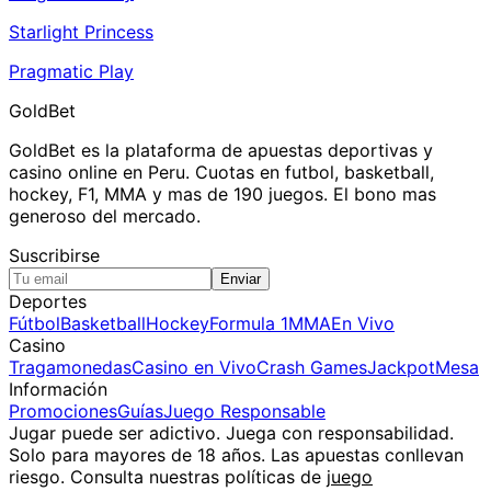
Starlight Princess
Pragmatic Play
GoldBet
GoldBet es la plataforma de apuestas deportivas y
casino online en Peru. Cuotas en futbol, basketball,
hockey, F1, MMA y mas de 190 juegos. El bono mas
generoso del mercado.
Suscribirse
Enviar
Deportes
Fútbol
Basketball
Hockey
Formula 1
MMA
En Vivo
Casino
Tragamonedas
Casino en Vivo
Crash Games
Jackpot
Mesa
Información
Promociones
Guías
Juego Responsable
Jugar puede ser adictivo. Juega con responsabilidad.
Solo para mayores de 18 años. Las apuestas conllevan
riesgo. Consulta nuestras políticas de
juego