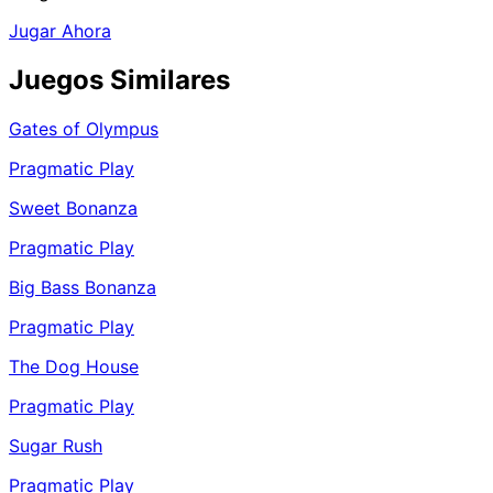
Jugar Ahora
Juegos Similares
Gates of Olympus
Pragmatic Play
Sweet Bonanza
Pragmatic Play
Big Bass Bonanza
Pragmatic Play
The Dog House
Pragmatic Play
Sugar Rush
Pragmatic Play