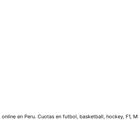
 online en Peru. Cuotas en futbol, basketball, hockey, F1