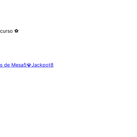
 curso
⚽
s de Mesa
5
💎
Jackpot
8