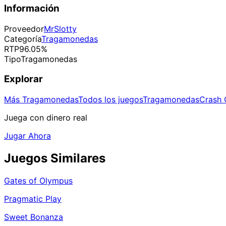
Información
Proveedor
MrSlotty
Categoría
Tragamonedas
RTP
96.05
%
Tipo
Tragamonedas
Explorar
Más
Tragamonedas
Todos los juegos
Tragamonedas
Crash
Juega con dinero real
Jugar Ahora
Juegos Similares
Gates of Olympus
Pragmatic Play
Sweet Bonanza