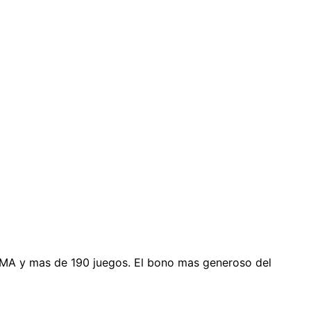
, MMA y mas de 190 juegos. El bono mas generoso del