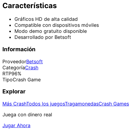
Características
Gráficos HD de alta calidad
Compatible con dispositivos móviles
Modo demo gratuito disponible
Desarrollado por
Betsoft
Información
Proveedor
Betsoft
Categoría
Crash
RTP
96
%
Tipo
Crash Game
Explorar
Más
Crash
Todos los juegos
Tragamonedas
Crash Games
Juega con dinero real
Jugar Ahora