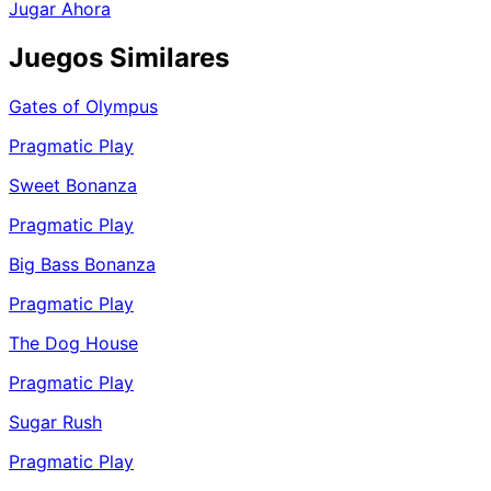
Jugar Ahora
Juegos Similares
Gates of Olympus
Pragmatic Play
Sweet Bonanza
Pragmatic Play
Big Bass Bonanza
Pragmatic Play
The Dog House
Pragmatic Play
Sugar Rush
Pragmatic Play