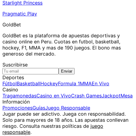
Starlight Princess
Pragmatic Play
GoldBet
GoldBet es la plataforma de apuestas deportivas y
casino online en Peru. Cuotas en futbol, basketball,
hockey, F1, MMA y mas de 190 juegos. El bono mas
generoso del mercado.
Suscribirse
Enviar
Deportes
Fútbol
Basketball
Hockey
Formula 1
MMA
En Vivo
Casino
Tragamonedas
Casino en Vivo
Crash Games
Jackpot
Mesa
Información
Promociones
Guías
Juego Responsable
Jugar puede ser adictivo. Juega con responsabilidad.
Solo para mayores de 18 años. Las apuestas conllevan
riesgo. Consulta nuestras políticas de
juego
responsable
.