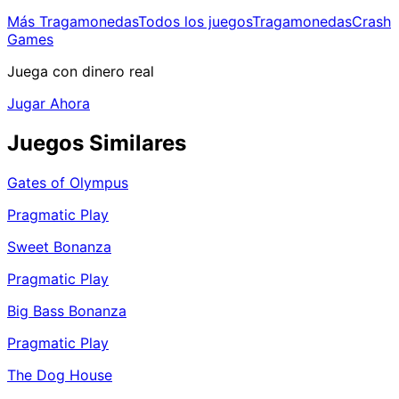
Más
Tragamonedas
Todos los juegos
Tragamonedas
Crash
Games
Juega con dinero real
Jugar Ahora
Juegos Similares
Gates of Olympus
Pragmatic Play
Sweet Bonanza
Pragmatic Play
Big Bass Bonanza
Pragmatic Play
The Dog House