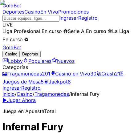
GoldBet
Deportes
Casino
En Vivo
Promociones
Ingresar
Registro
LIVE
Liga Profesional
En curso
⚽
Serie A
En curso
⚽
La Liga
En curso
⚽
GoldBet
Casino
Deportes
Lobby
Populares
Nuevos
Categorías
🎰
Tragamonedas
201
🎥
Casino en Vivo
30
🚀
Crash
21
🃏
Juegos de Mesa
5
💎
Jackpot
8
Ingresar
Registro
Inicio
/
Casino
/
Tragamonedas
/
Infernal Fury
▶
Jugar Ahora
Juega en
ApuestaTotal
Infernal Fury