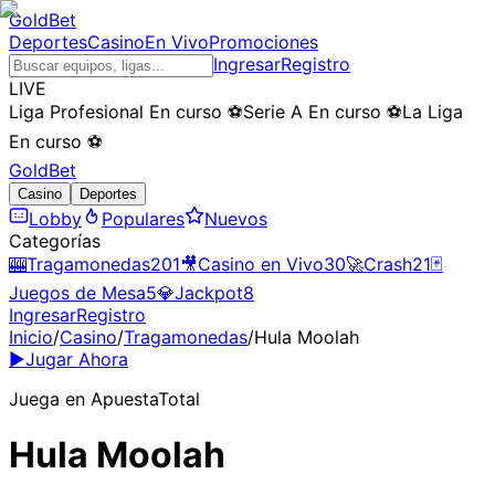
GoldBet
Deportes
Casino
En Vivo
Promociones
Ingresar
Registro
LIVE
Liga Profesional
En curso
⚽
Serie A
En curso
⚽
La Liga
En curso
⚽
GoldBet
Casino
Deportes
Lobby
Populares
Nuevos
Categorías
🎰
Tragamonedas
201
🎥
Casino en Vivo
30
🚀
Crash
21
🃏
Juegos de Mesa
5
💎
Jackpot
8
Ingresar
Registro
Inicio
/
Casino
/
Tragamonedas
/
Hula Moolah
▶
Jugar Ahora
Juega en
ApuestaTotal
Hula Moolah