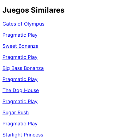
Juegos Similares
Gates of Olympus
Pragmatic Play
Sweet Bonanza
Pragmatic Play
Big Bass Bonanza
Pragmatic Play
The Dog House
Pragmatic Play
Sugar Rush
Pragmatic Play
Starlight Princess