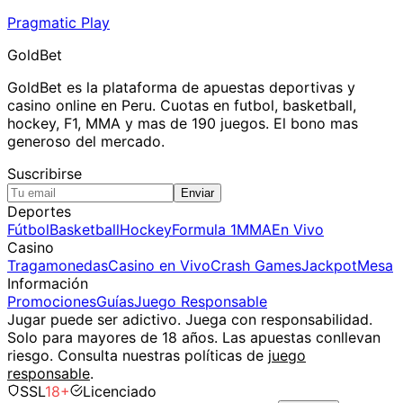
Pragmatic Play
GoldBet
GoldBet es la plataforma de apuestas deportivas y
casino online en Peru. Cuotas en futbol, basketball,
hockey, F1, MMA y mas de 190 juegos. El bono mas
generoso del mercado.
Suscribirse
Enviar
Deportes
Fútbol
Basketball
Hockey
Formula 1
MMA
En Vivo
Casino
Tragamonedas
Casino en Vivo
Crash Games
Jackpot
Mesa
Información
Promociones
Guías
Juego Responsable
Jugar puede ser adictivo. Juega con responsabilidad.
Solo para mayores de 18 años. Las apuestas conllevan
riesgo. Consulta nuestras políticas de
juego
responsable
.
SSL
18+
Licenciado