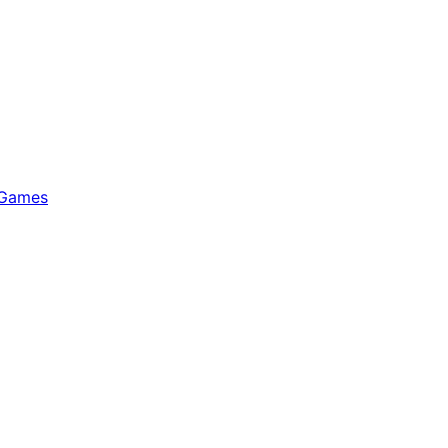
 Games