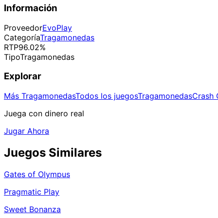
Información
Proveedor
EvoPlay
Categoría
Tragamonedas
RTP
96.02
%
Tipo
Tragamonedas
Explorar
Más
Tragamonedas
Todos los juegos
Tragamonedas
Crash
Juega con dinero real
Jugar Ahora
Juegos Similares
Gates of Olympus
Pragmatic Play
Sweet Bonanza