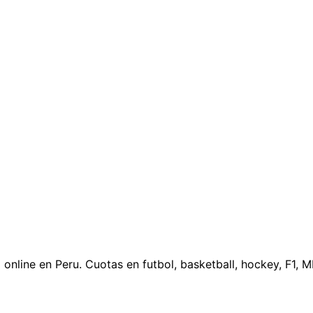
 online en Peru. Cuotas en futbol, basketball, hockey, F1