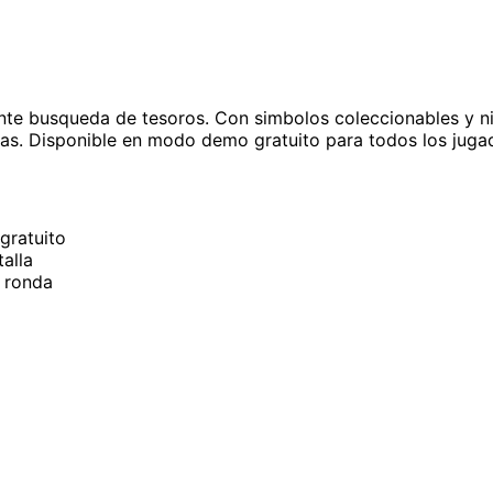
te busqueda de tesoros. Con simbolos coleccionables y ni
as. Disponible en modo demo gratuito para todos los juga
gratuito
alla
a ronda