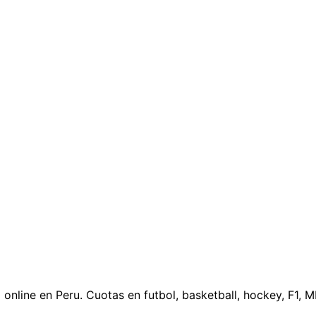
 online en Peru. Cuotas en futbol, basketball, hockey, F1