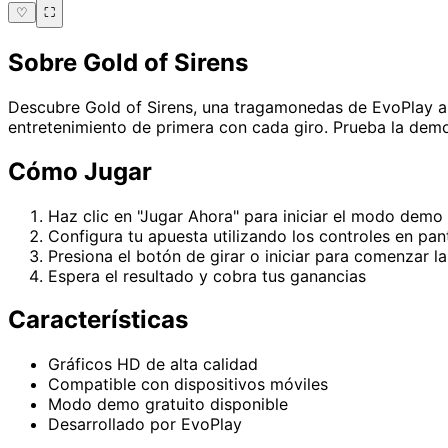
♡
⛶
Sobre
Gold of Sirens
Descubre Gold of Sirens, una tragamonedas de EvoPlay am
entretenimiento de primera con cada giro. Prueba la demo 
Cómo Jugar
Haz clic en "Jugar Ahora" para iniciar el modo demo 
Configura tu apuesta utilizando los controles en pant
Presiona el botón de girar o iniciar para comenzar l
Espera el resultado y cobra tus ganancias
Características
Gráficos HD de alta calidad
Compatible con dispositivos móviles
Modo demo gratuito disponible
Desarrollado por
EvoPlay