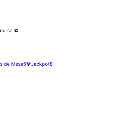
 curso
⚽
s de Mesa
5
💎
Jackpot
8