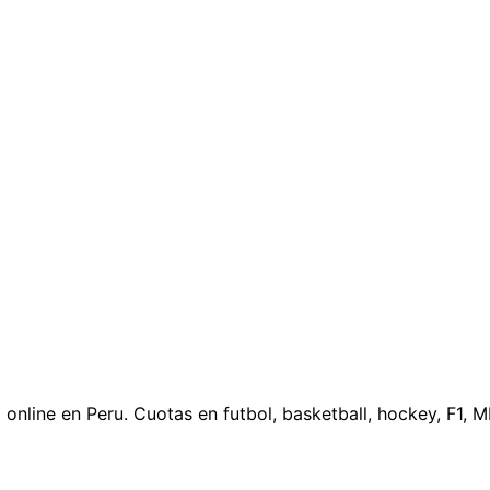
 online en Peru. Cuotas en futbol, basketball, hockey, F1