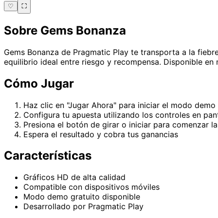
♡
⛶
Sobre
Gems Bonanza
Gems Bonanza de Pragmatic Play te transporta a la fiebre
equilibrio ideal entre riesgo y recompensa. Disponible e
Cómo Jugar
Haz clic en "Jugar Ahora" para iniciar el modo demo 
Configura tu apuesta utilizando los controles en pant
Presiona el botón de girar o iniciar para comenzar l
Espera el resultado y cobra tus ganancias
Características
Gráficos HD de alta calidad
Compatible con dispositivos móviles
Modo demo gratuito disponible
Desarrollado por
Pragmatic Play