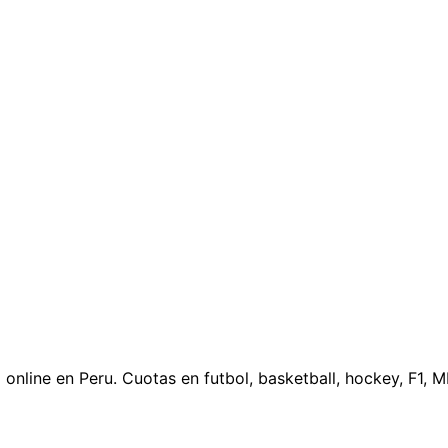
 online en Peru. Cuotas en futbol, basketball, hockey, F1