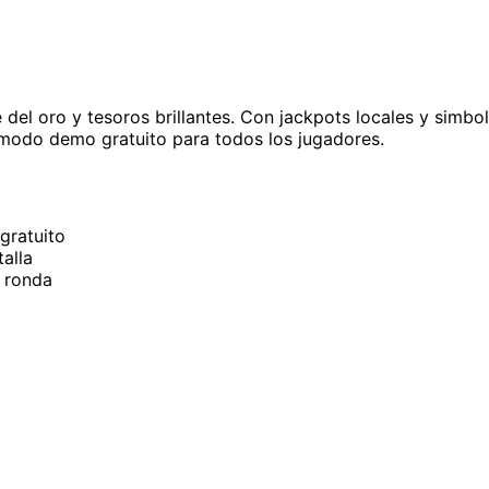
 del oro y tesoros brillantes. Con jackpots locales y simb
n modo demo gratuito para todos los jugadores.
gratuito
alla
a ronda