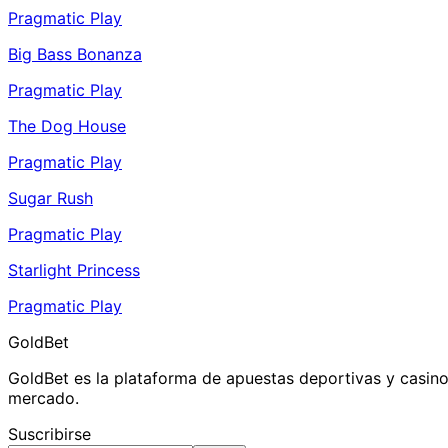
Pragmatic Play
Big Bass Bonanza
Pragmatic Play
The Dog House
Pragmatic Play
Sugar Rush
Pragmatic Play
Starlight Princess
Pragmatic Play
GoldBet
GoldBet es la plataforma de apuestas deportivas y casino
mercado.
Suscribirse