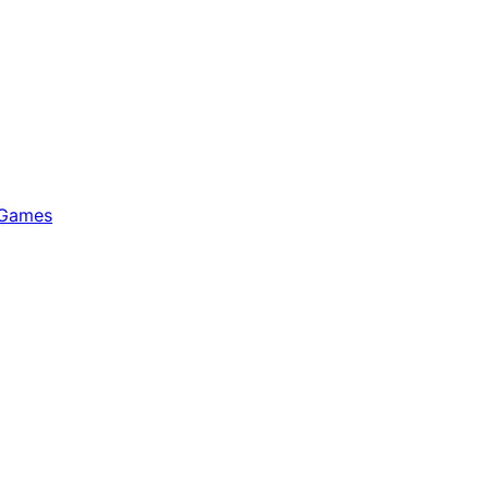
 Games