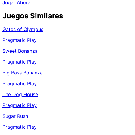
Jugar Ahora
Juegos Similares
Gates of Olympus
Pragmatic Play
Sweet Bonanza
Pragmatic Play
Big Bass Bonanza
Pragmatic Play
The Dog House
Pragmatic Play
Sugar Rush
Pragmatic Play