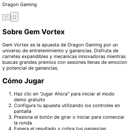
Dragon Gaming
♡
⛶
Sobre
Gem Vortex
Gem Vortex es la apuesta de Dragon Gaming por un
universo de entretenimiento y ganancias. Disfruta de
carretes expandibles y mecanicas innovadoras mientras
buscas grandes premios con sesiones llenas de emocion
y potencial de ganancias.
Cómo Jugar
Haz clic en "Jugar Ahora" para iniciar el modo
demo gratuito
Configura tu apuesta utilizando los controles en
pantalla
Presiona el botón de girar o iniciar para comenzar
la ronda
Espera el resultado y cobra tus ganancias