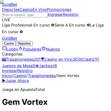
GoldBet
Deportes
Casino
En Vivo
Promociones
Ingresar
Registro
LIVE
Liga Profesional
En curso
⚽
Serie A
En curso
⚽
La Liga
En curso
⚽
GoldBet
Casino
Deportes
Lobby
Populares
Nuevos
Categorías
🎰
Tragamonedas
201
🎥
Casino en Vivo
30
🚀
Crash
21
🃏
Juegos de Mesa
5
💎
Jackpot
8
Ingresar
Registro
Inicio
/
Casino
/
Tragamonedas
/
Gem Vortex
▶
Jugar Ahora
Juega en
ApuestaTotal
Gem Vortex