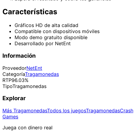
Características
Gráficos HD de alta calidad
Compatible con dispositivos móviles
Modo demo gratuito disponible
Desarrollado por
NetEnt
Información
Proveedor
NetEnt
Categoría
Tragamonedas
RTP
96.03
%
Tipo
Tragamonedas
Explorar
Más
Tragamonedas
Todos los juegos
Tragamonedas
Crash
Games
Juega con dinero real