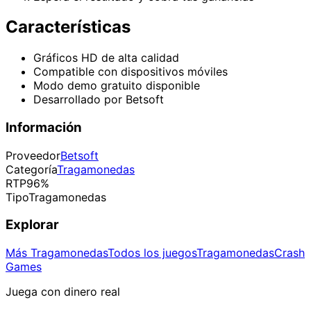
Características
Gráficos HD de alta calidad
Compatible con dispositivos móviles
Modo demo gratuito disponible
Desarrollado por
Betsoft
Información
Proveedor
Betsoft
Categoría
Tragamonedas
RTP
96
%
Tipo
Tragamonedas
Explorar
Más
Tragamonedas
Todos los juegos
Tragamonedas
Crash
Games
Juega con dinero real