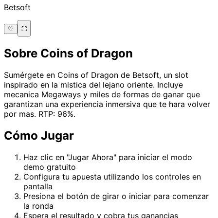
Betsoft
♡
⛶
Sobre
Coins of Dragon
Sumérgete en Coins of Dragon de Betsoft, un slot
inspirado en la mistica del lejano oriente. Incluye
mecanica Megaways y miles de formas de ganar que
garantizan una experiencia inmersiva que te hara volver
por mas. RTP: 96%.
Cómo Jugar
Haz clic en "Jugar Ahora" para iniciar el modo
demo gratuito
Configura tu apuesta utilizando los controles en
pantalla
Presiona el botón de girar o iniciar para comenzar
la ronda
Espera el resultado y cobra tus ganancias