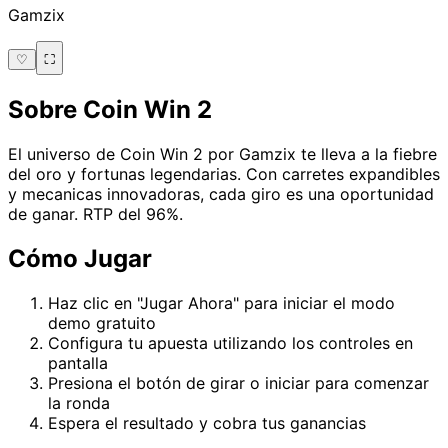
Gamzix
♡
⛶
Sobre
Coin Win 2
El universo de Coin Win 2 por Gamzix te lleva a la fiebre
del oro y fortunas legendarias. Con carretes expandibles
y mecanicas innovadoras, cada giro es una oportunidad
de ganar. RTP del 96%.
Cómo Jugar
Haz clic en "Jugar Ahora" para iniciar el modo
demo gratuito
Configura tu apuesta utilizando los controles en
pantalla
Presiona el botón de girar o iniciar para comenzar
la ronda
Espera el resultado y cobra tus ganancias