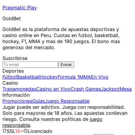
Pragmatic Play
GoldBet
GoldBet es la plataforma de apuestas deportivas y
casino online en Peru. Cuotas en futbol, basketball,
hockey, F1, MMA y mas de 190 juegos. El bono mas
generoso del mercado.
Suscribirse
Enviar
Deportes
Fútbol
Basketball
Hockey
Formula 1
MMA
En Vivo
Casino
Tragamonedas
Casino en Vivo
Crash Games
Jackpot
Mesa
Información
Promociones
Guías
Juego Responsable
Jugar puede ser adictivo. Juega con responsabilidad.
Solo para mayores de 18 años. Las apuestas conllevan
riesgo. Consulta nuestras políticas de
juego
responsable
.
SSL
18+
Licenciado