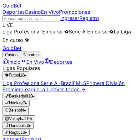
GoldBet
Deportes
Casino
En Vivo
Promociones
Ingresar
Registro
LIVE
Liga Profesional
En curso
⚽
Serie A
En curso
⚽
La Liga
En curso
⚽
GoldBet
Casino
Deportes
Inicio
En Vivo
Deportes
Ligas Populares
⚽
Futbol
18
▸
Liga Profesional
Serie A (Brazil)
MLS
Primera División
Premier League
La Liga
Ver todos →
🏀
Basketball
10
▸
🏒
Hockey
7
▸
⚾
Beisbol
4
▸
🏐
Volleyball
10
▸
🤾
Handball
10
▸
🏉
Rugby
10
▸
Ingresar
Registro