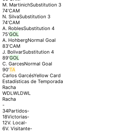
M. Martinich
Substitution 3
74
'
CAM
N. Silva
Substitution 3
74
'
CAM
A. Robles
Substitution 4
75
'
GOL
A. Hohberg
Normal Goal
83
'
CAM
J. Bolivar
Substitution 4
89
'
GOL
C. Garces
Normal Goal
90
'
TA
Carlos Garcés
Yellow Card
Estadísticas de Temporada
Racha
WDLWLDWL
Racha
-
34
Partidos
-
18
Victorias
-
12
V. Local
-
6
V. Visitante
-