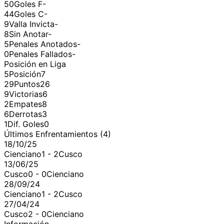
50
Goles F
-
44
Goles C
-
9
Valla Invicta
-
8
Sin Anotar
-
5
Penales Anotados
-
0
Penales Fallados
-
Posición en Liga
5
Posición
7
29
Puntos
26
9
Victorias
6
2
Empates
8
6
Derrotas
3
1
Dif. Goles
0
Últimos Enfrentamientos (
4
)
18/10/25
Cienciano
1
-
2
Cusco
13/06/25
Cusco
0
-
0
Cienciano
28/09/24
Cienciano
1
-
2
Cusco
27/04/24
Cusco
2
-
0
Cienciano