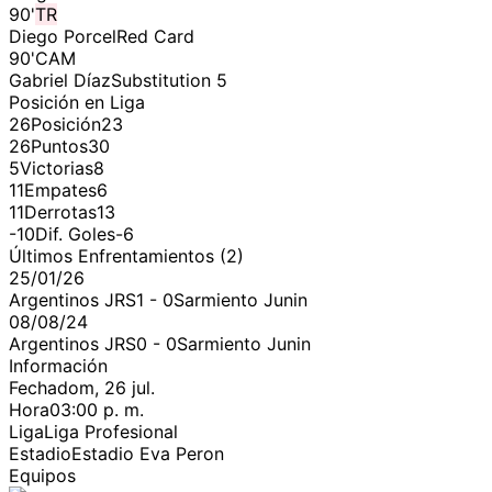
90
'
TR
Diego Porcel
Red Card
90
'
CAM
Gabriel Díaz
Substitution 5
Posición en Liga
26
Posición
23
26
Puntos
30
5
Victorias
8
11
Empates
6
11
Derrotas
13
-10
Dif. Goles
-6
Últimos Enfrentamientos (
2
)
25/01/26
Argentinos JRS
1
-
0
Sarmiento Junin
08/08/24
Argentinos JRS
0
-
0
Sarmiento Junin
Información
Fecha
dom, 26 jul.
Hora
03:00 p. m.
Liga
Liga Profesional
Estadio
Estadio Eva Peron
Equipos