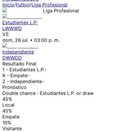
Inicio
/
Futbol
/
Liga Profesional
Liga Profesional
Estudiantes L.P.
L
W
W
W
D
VS
dom, 26 jul.
•
03:00 p. m.
Independiente
D
W
W
D
D
Resultado Final
1 -
Estudiantes L.P.
-
X - Empate
-
2 -
Independiente
-
Pronóstico
Double chance : Estudiantes L.P. or draw
45%
Local
45%
Empate
10%
Visitante