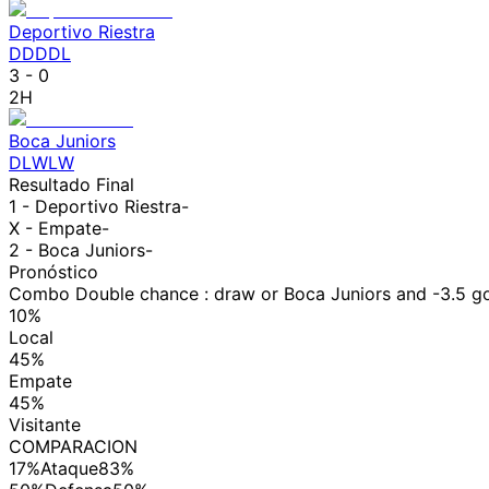
Deportivo Riestra
D
D
D
D
L
3
-
0
2H
Boca Juniors
D
L
W
L
W
Resultado Final
1 -
Deportivo Riestra
-
X - Empate
-
2 -
Boca Juniors
-
Pronóstico
Combo Double chance : draw or Boca Juniors and -3.5 g
10%
Local
45%
Empate
45%
Visitante
COMPARACION
17%
Ataque
83%