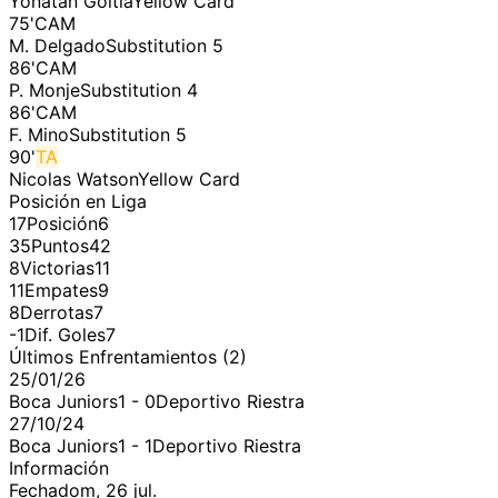
Yonatan Goitia
Yellow Card
75
'
CAM
M. Delgado
Substitution 5
86
'
CAM
P. Monje
Substitution 4
86
'
CAM
F. Mino
Substitution 5
90
'
TA
Nicolas Watson
Yellow Card
Posición en Liga
17
Posición
6
35
Puntos
42
8
Victorias
11
11
Empates
9
8
Derrotas
7
-1
Dif. Goles
7
Últimos Enfrentamientos (
2
)
25/01/26
Boca Juniors
1
-
0
Deportivo Riestra
27/10/24
Boca Juniors
1
-
1
Deportivo Riestra
Información
Fecha
dom, 26 jul.