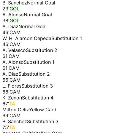
B. Sanchez
Normal Goal
23
'
GOL
A. Alonso
Normal Goal
38
'
GOL
A. Diaz
Normal Goal
46
'
CAM
W. H. Alarcon Cepeda
Substitution 1
46
'
CAM
A. Velasco
Substitution 2
61
'
CAM
A. Alonso
Substitution 1
61
'
CAM
A. Diaz
Substitution 2
66
'
CAM
L. Flores
Substitution 3
66
'
CAM
K. Zenon
Substitution 4
67
'
TA
Milton Celiz
Yellow Card
69
'
CAM
B. Sanchez
Substitution 3
75
'
TA