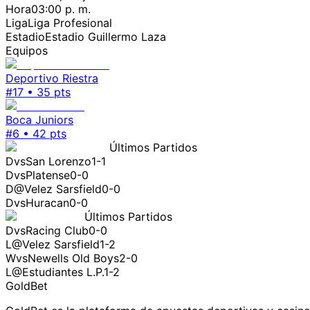
Hora
03:00 p. m.
Liga
Liga Profesional
Estadio
Estadio Guillermo Laza
Equipos
Deportivo Riestra
#
17
•
35
pts
Boca Juniors
#
6
•
42
pts
Últimos Partidos
D
vs
San Lorenzo
1-1
D
vs
Platense
0-0
D
@
Velez Sarsfield
0-0
D
vs
Huracan
0-0
Últimos Partidos
D
vs
Racing Club
0-0
L
@
Velez Sarsfield
1-2
W
vs
Newells Old Boys
2-0
L
@
Estudiantes L.P.
1-2
GoldBet