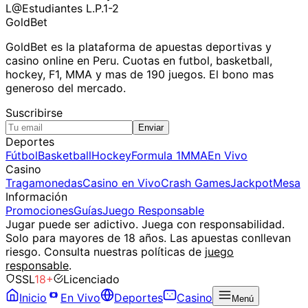
L
@
Estudiantes L.P.
1-2
GoldBet
GoldBet es la plataforma de apuestas deportivas y
casino online en Peru. Cuotas en futbol, basketball,
hockey, F1, MMA y mas de 190 juegos. El bono mas
generoso del mercado.
Suscribirse
Enviar
Deportes
Fútbol
Basketball
Hockey
Formula 1
MMA
En Vivo
Casino
Tragamonedas
Casino en Vivo
Crash Games
Jackpot
Mesa
Información
Promociones
Guías
Juego Responsable
Jugar puede ser adictivo. Juega con responsabilidad.
Solo para mayores de 18 años. Las apuestas conllevan
riesgo. Consulta nuestras políticas de
juego
responsable
.
SSL
18+
Licenciado
Inicio
En Vivo
Deportes
Casino
Menú