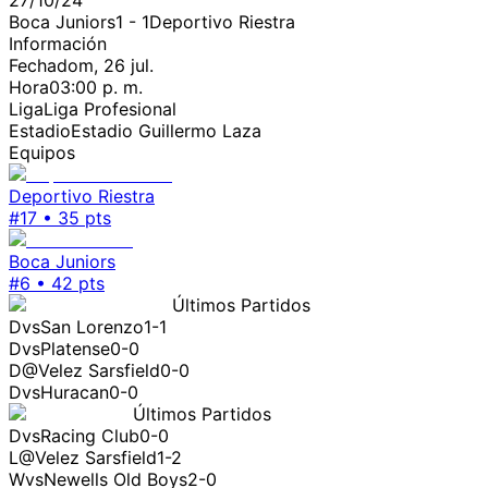
27/10/24
Boca Juniors
1
-
1
Deportivo Riestra
Información
Fecha
dom, 26 jul.
Hora
03:00 p. m.
Liga
Liga Profesional
Estadio
Estadio Guillermo Laza
Equipos
Deportivo Riestra
#
17
•
35
pts
Boca Juniors
#
6
•
42
pts
Últimos Partidos
D
vs
San Lorenzo
1-1
D
vs
Platense
0-0
D
@
Velez Sarsfield
0-0
D
vs
Huracan
0-0
Últimos Partidos
D
vs
Racing Club
0-0
L
@
Velez Sarsfield
1-2
W
vs
Newells Old Boys
2-0