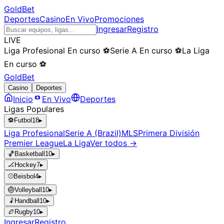
GoldBet
Deportes
Casino
En Vivo
Promociones
Ingresar
Registro
LIVE
Liga Profesional
En curso
⚽
Serie A
En curso
⚽
La Liga
En curso
⚽
GoldBet
Casino
Deportes
Inicio
En Vivo
Deportes
Ligas Populares
⚽
Futbol
18
▸
Liga Profesional
Serie A (Brazil)
MLS
Primera División
Premier League
La Liga
Ver todos →
🏀
Basketball
10
▸
🏒
Hockey
7
▸
⚾
Beisbol
4
▸
🏐
Volleyball
10
▸
🤾
Handball
10
▸
🏉
Rugby
10
▸
Ingresar
Registro