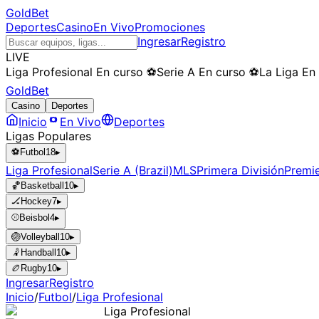
GoldBet
Deportes
Casino
En Vivo
Promociones
Ingresar
Registro
LIVE
Liga Profesional
En curso
⚽
Serie A
En curso
⚽
La Liga
En
GoldBet
Casino
Deportes
Inicio
En Vivo
Deportes
Ligas Populares
⚽
Futbol
18
▸
Liga Profesional
Serie A (Brazil)
MLS
Primera División
Premi
🏀
Basketball
10
▸
🏒
Hockey
7
▸
⚾
Beisbol
4
▸
🏐
Volleyball
10
▸
🤾
Handball
10
▸
🏉
Rugby
10
▸
Ingresar
Registro
Inicio
/
Futbol
/
Liga Profesional
Liga Profesional