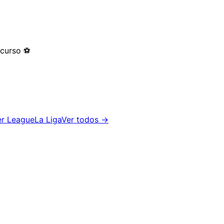
 curso
⚽
er League
La Liga
Ver todos →