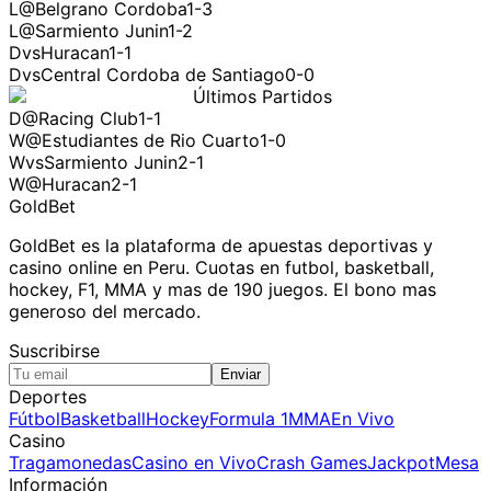
L
@
Belgrano Cordoba
1-3
L
@
Sarmiento Junin
1-2
D
vs
Huracan
1-1
D
vs
Central Cordoba de Santiago
0-0
Últimos Partidos
D
@
Racing Club
1-1
W
@
Estudiantes de Rio Cuarto
1-0
W
vs
Sarmiento Junin
2-1
W
@
Huracan
2-1
GoldBet
GoldBet es la plataforma de apuestas deportivas y
casino online en Peru. Cuotas en futbol, basketball,
hockey, F1, MMA y mas de 190 juegos. El bono mas
generoso del mercado.
Suscribirse
Enviar
Deportes
Fútbol
Basketball
Hockey
Formula 1
MMA
En Vivo
Casino
Tragamonedas
Casino en Vivo
Crash Games
Jackpot
Mesa
Información