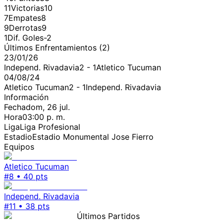
11
Victorias
10
7
Empates
8
9
Derrotas
9
1
Dif. Goles
-2
Últimos Enfrentamientos (
2
)
23/01/26
Independ. Rivadavia
2
-
1
Atletico Tucuman
04/08/24
Atletico Tucuman
2
-
1
Independ. Rivadavia
Información
Fecha
dom, 26 jul.
Hora
03:00 p. m.
Liga
Liga Profesional
Estadio
Estadio Monumental Jose Fierro
Equipos
Atletico Tucuman
#
8
•
40
pts
Independ. Rivadavia
#
11
•
38
pts
Últimos Partidos