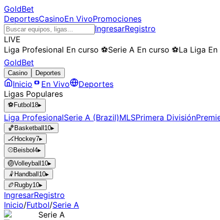
GoldBet
Deportes
Casino
En Vivo
Promociones
Ingresar
Registro
LIVE
Liga Profesional
En curso
⚽
Serie A
En curso
⚽
La Liga
En
GoldBet
Casino
Deportes
Inicio
En Vivo
Deportes
Ligas Populares
⚽
Futbol
18
▸
Liga Profesional
Serie A (Brazil)
MLS
Primera División
Premi
🏀
Basketball
10
▸
🏒
Hockey
7
▸
⚾
Beisbol
4
▸
🏐
Volleyball
10
▸
🤾
Handball
10
▸
🏉
Rugby
10
▸
Ingresar
Registro
Inicio
/
Futbol
/
Serie A
Serie A