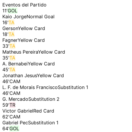
Eventos del Partido
11
'
GOL
Kaio Jorge
Normal Goal
16
'
TA
Gerson
Yellow Card
18
'
TA
Fagner
Yellow Card
33
'
TA
Matheus Pereira
Yellow Card
35
'
TA
A. Bernabei
Yellow Card
45
'
TA
Jonathan Jesus
Yellow Card
46
'
CAM
L. F. de Morais Francisco
Substitution 1
46
'
CAM
G. Mercado
Substitution 2
59
'
TR
Victor Gabriel
Red Card
62
'
CAM
Gabriel Pec
Substitution 1
64
'
GOL