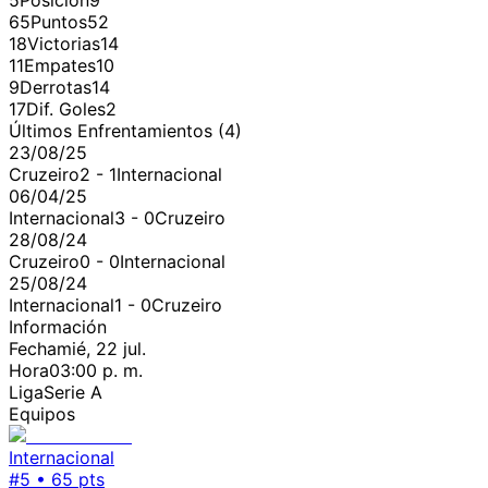
5
Posición
9
65
Puntos
52
18
Victorias
14
11
Empates
10
9
Derrotas
14
17
Dif. Goles
2
Últimos Enfrentamientos (
4
)
23/08/25
Cruzeiro
2
-
1
Internacional
06/04/25
Internacional
3
-
0
Cruzeiro
28/08/24
Cruzeiro
0
-
0
Internacional
25/08/24
Internacional
1
-
0
Cruzeiro
Información
Fecha
mié, 22 jul.
Hora
03:00 p. m.
Liga
Serie A
Equipos
Internacional
#
5
•
65
pts