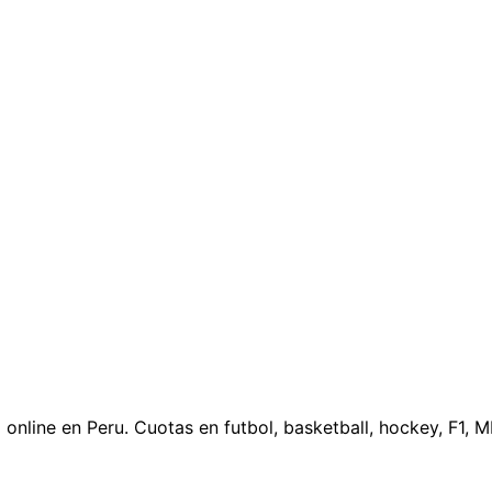
 online en Peru. Cuotas en futbol, basketball, hockey, F1