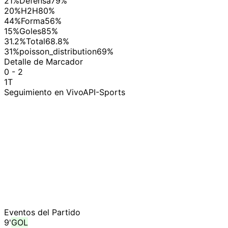
21%
Defensa
79%
20%
H2H
80%
44%
Forma
56%
15%
Goles
85%
31.2%
Total
68.8%
31%
poisson_distribution
69%
Detalle de Marcador
0 - 2
1T
Seguimiento en Vivo
API-Sports
Eventos del Partido
9
'
GOL