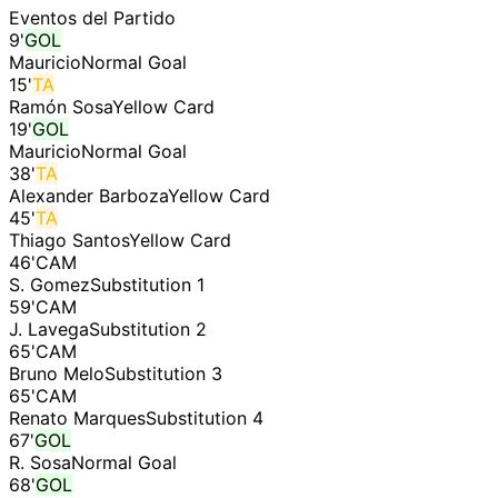
Eventos del Partido
9
'
GOL
Mauricio
Normal Goal
15
'
TA
Ramón Sosa
Yellow Card
19
'
GOL
Mauricio
Normal Goal
38
'
TA
Alexander Barboza
Yellow Card
45
'
TA
Thiago Santos
Yellow Card
46
'
CAM
S. Gomez
Substitution 1
59
'
CAM
J. Lavega
Substitution 2
65
'
CAM
Bruno Melo
Substitution 3
65
'
CAM
Renato Marques
Substitution 4
67
'
GOL
R. Sosa
Normal Goal
68
'
GOL